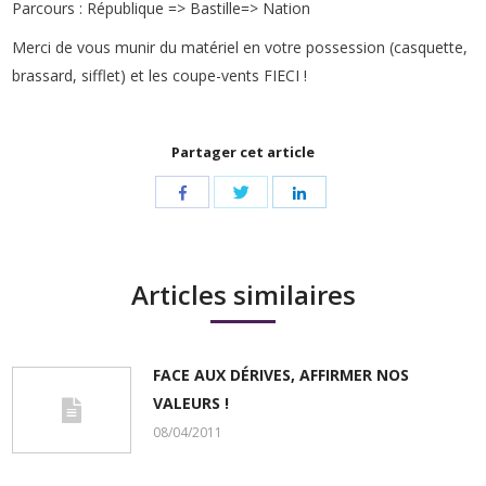
Parcours : République => Bastille=> Nation
Merci de vous munir du matériel en votre possession (casquette,
brassard, sifflet) et les coupe-vents FIECI !
Partager cet article
Share
Share
Share
with
with
with
Twitter
Facebook
LinkedIn
Articles similaires
FACE AUX DÉRIVES, AFFIRMER NOS
VALEURS !
08/04/2011