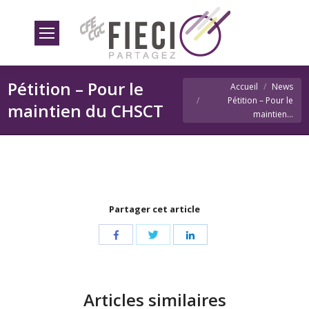
Pétition – Pour le
Vous êtes ici
Accueil
News
Pétition – Pour le
maintien du CHSCT
maintien…
Partager cet article
Share
Share
Share
with
with
with
Twitter
Facebook
LinkedIn
Articles similaires