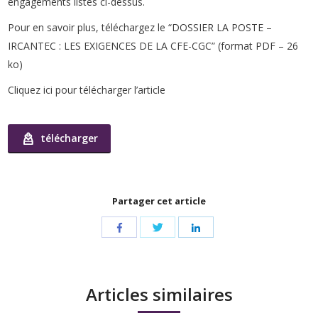
engagements listés ci-dessus.
Pour en savoir plus, téléchargez le “DOSSIER LA POSTE –
IRCANTEC : LES EXIGENCES DE LA CFE-CGC” (format PDF – 26
ko)
Cliquez ici pour télécharger l’article
télécharger
Partager cet article
Share
Share
Share
with
with
with
Twitter
Facebook
LinkedIn
Articles similaires