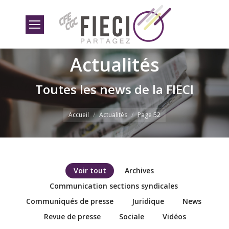
Actualités
Toutes les news de la FIECI
Vous êtes ici
Accueil
Actualités
Page 52
Voir tout
Archives
Communication sections syndicales
Communiqués de presse
Juridique
News
Revue de presse
Sociale
Vidéos