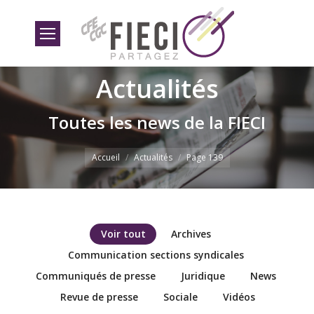
Actualités
Toutes les news de la FIECI
Vous êtes ici
Accueil
Actualités
Page 139
Voir tout
Archives
Communication sections syndicales
Communiqués de presse
Juridique
News
Revue de presse
Sociale
Vidéos