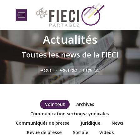
Actualités
Toutes les news de la FIECI
Vous êtes ici
Accueil
Actualités
Page 135
Voir tout
Archives
Communication sections syndicales
Communiqués de presse
Juridique
News
Revue de presse
Sociale
Vidéos