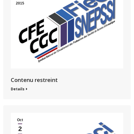
2015
Contenu restreint
Details
Oct
2