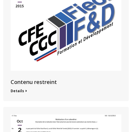
2015
Contenu restreint
Details
Oct
2