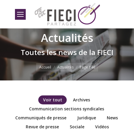
Actualités
Toutes les news de la FIECI
Vous êtes ici
Accueil
Actualités
Page 146
Voir tout
Archives
Communication sections syndicales
Communiqués de presse
Juridique
News
Revue de presse
Sociale
Vidéos