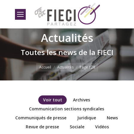
Actualités
Toutes les news de la FIECI
Vous êtes ici
Accueil
Actualités
Page 128
Voir tout
Archives
Communication sections syndicales
Communiqués de presse
Juridique
News
Revue de presse
Sociale
Vidéos