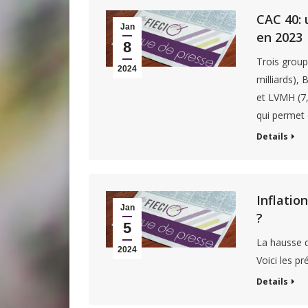
CAC 40: 
Jan
en 2023
8
Trois group
2024
milliards),
et LVMH (7,
qui permet 
Details
Inflation
Jan
?
5
La hausse de
2024
Voici les pr
Details