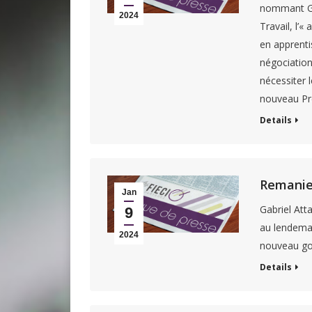
nommant Gab
2024
Travail, l’«
en apprenti
négociation
nécessiter 
nouveau Pre
Details
Remanie
Jan
Gabriel At
9
au lendemai
2024
nouveau g
Details