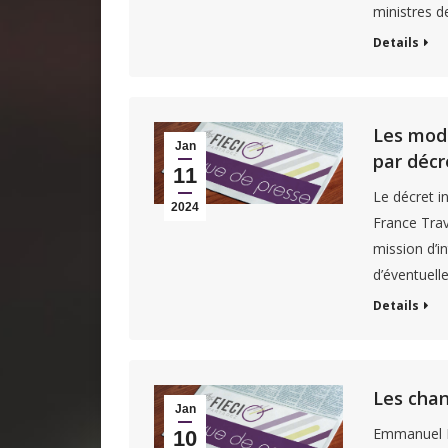
ministres d
Details
Les moda
Jan
par décr
11
Le décret i
2024
France Trav
mission d’in
d’éventuell
Details
Les chan
Jan
Emmanuel M
10