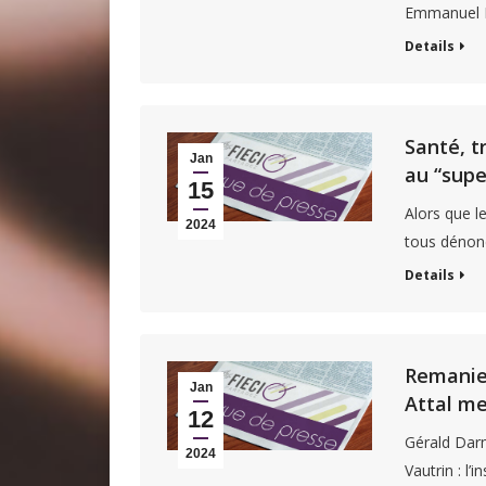
Emmanuel Ma
Details
Santé, t
Jan
au “supe
15
Alors que l
2024
tous dénonc
Details
Remanie
Jan
Attal me
12
Gérald Darm
2024
Vautrin : l’