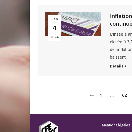
Inflatio
Jan
continu
4
L’Insee a an
2024
élevée à 3,
de l’inflati
baissent.
Details
1
…
62
Mentions légales