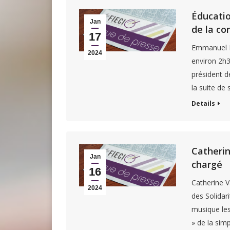
Éducation
Jan
de la c
17
Emmanuel M
2024
environ 2h3
président d
la suite de
Details
Catherin
Jan
chargé
16
Catherine Va
2024
des Solidar
musique les 
» de la simp