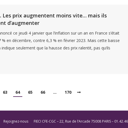
n. Les prix augmentent moins vite… mais ils
ent d’augmenter
noncé ce jeudi 4 janvier que l’inflation sur un an en France s’était
7 % en décembre, contre 6,3 % en février 2023. Mais cette baisse
on indique seulement que la hausse des prix ralentit, pas qu’ils
63
64
65
66
…
170
Rejoignez-nous
FIECI CFE-CGC – 22, Rue de l’Arcade 75008 PARIS – 01.42.46