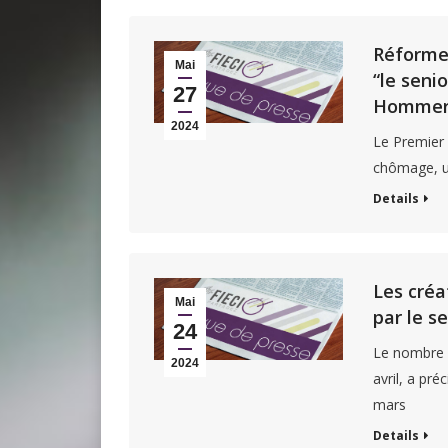
Réforme 
Mai
“le seni
27
Hommeril
2024
Le Premier 
chômage, un
Details
Les créa
Mai
par le s
24
Le nombre d
2024
avril, a pré
mars
Details