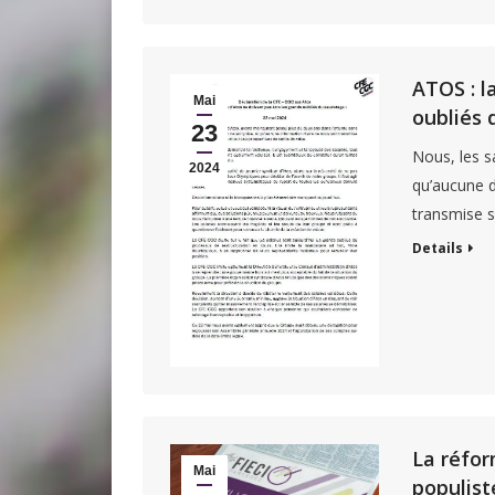
ATOS : l
Mai
oubliés 
23
Nous, les s
2024
qu’aucune d
transmise su
Details
La réfor
Mai
populist