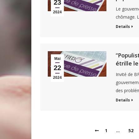
23
Le gouverne
2024
chômage. L
Details
“Populis
Mai
étrille 
22
Invité de B
2024
gouverneme
des problé
Details
1
…
52