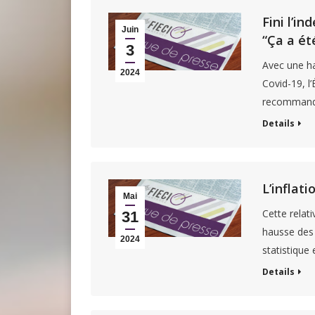
Fini l’i
Juin
“Ça a ét
3
Avec une ha
2024
Covid-19, l
recommand
Details
L’inflati
Mai
Cette relati
31
hausse des p
2024
statistique
Details