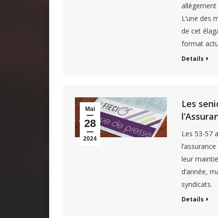
allégement 
L’une des me
de cet élag
format actu
Details
Les seni
Mai
l’Assur
28
Les 53-57 a
2024
l’assurance
leur maintie
d’année, ma
syndicats.
Details