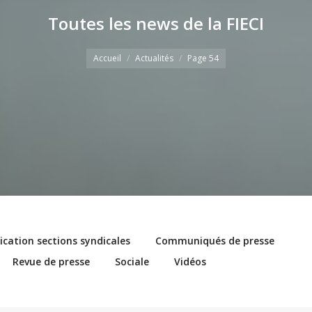
Toutes les news de la FIECI
Vous êtes ici
Accueil
Actualités
Page 54
ation sections syndicales
Communiqués de presse
Revue de presse
Sociale
Vidéos