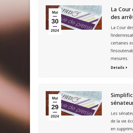
La Cour 
Mai
des arrê
30
La Cour de
2024
l’indemnisa
certaines e
l’insoutenab
mesures.
Details
Simplifi
Mai
sénateur
29
Les sénateu
2024
de la vie é
en supprima