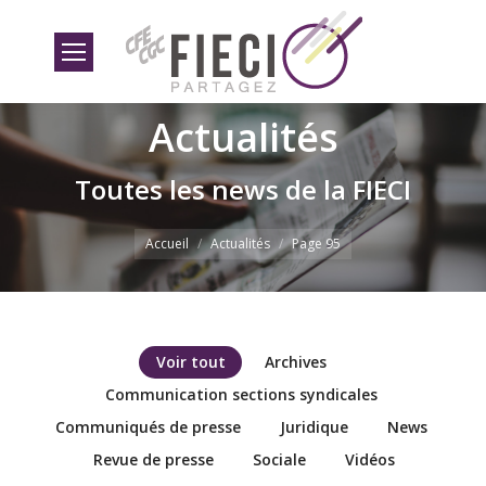
Actualités
Toutes les news de la FIECI
Vous êtes ici
Accueil
Actualités
Page 95
Voir tout
Archives
Communication sections syndicales
Communiqués de presse
Juridique
News
Revue de presse
Sociale
Vidéos