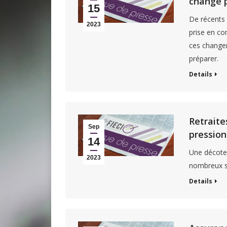
change p
15
De récents 
2023
prise en co
ces changem
préparer.
Details
Retraite
Sep
pression
14
Une décote 
2023
nombreux sa
Details