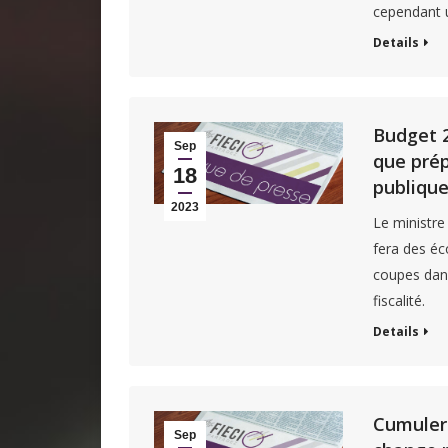
cependant u
Details
Budget 2
Sep
que prép
18
publiqu
2023
Le ministre
fera des éc
coupes dans
fiscalité.
Details
Cumuler 
Sep