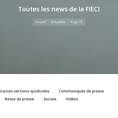
Toutes les news de la FIECI
Vous êtes ici
Accueil
Actualités
Page 72
ation sections syndicales
Communiqués de presse
Revue de presse
Sociale
Vidéos