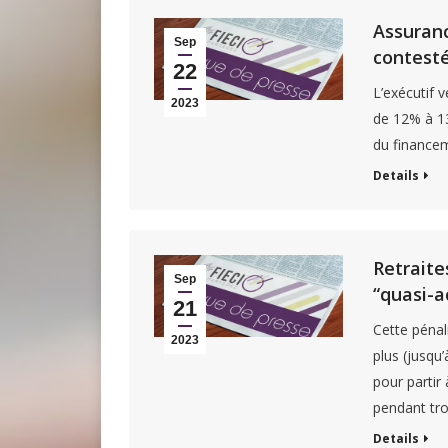
Assuranc
Sep
contesté
22
L’exécutif 
2023
de 12% à 13
du financem
Details
Retraite
Sep
“quasi-a
21
Cette pénali
2023
plus (jusqu
pour partir
pendant tro
Details