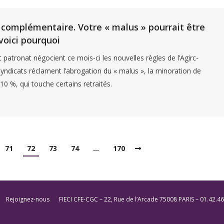
 complémentaire. Votre « malus » pourrait être
voici pourquoi
t patronat négocient ce mois-ci les nouvelles règles de l’Agirc-
syndicats réclament l’abrogation du « malus », la minoration de
10 %, qui touche certains retraités.
71
72
73
74
…
170
Rejoignez-nous
FIECI CFE-CGC – 22, Rue de l’Arcade 75008 PARIS – 01.42.46