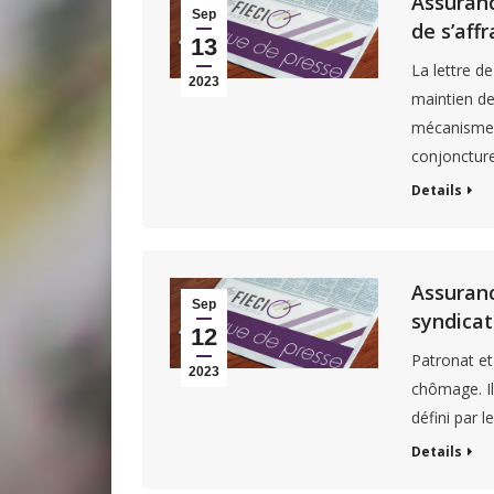
Assuranc
Sep
de s’aff
13
La lettre d
2023
maintien d
mécanisme d
conjoncture
Details
Assuranc
Sep
syndicat
12
Patronat et
2023
chômage. Il
défini par 
Details