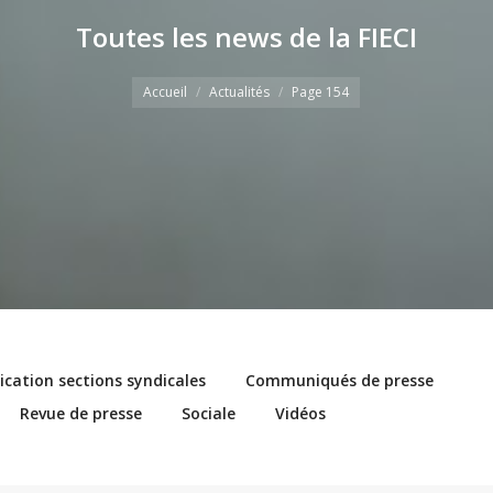
Toutes les news de la FIECI
Vous êtes ici
Accueil
Actualités
Page 154
ation sections syndicales
Communiqués de presse
Revue de presse
Sociale
Vidéos